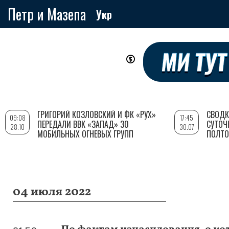
Петр и Мазепа
Укр
Перейти
к
основному
содержанию
ГРИГОРИЙ КОЗЛОВСКИЙ И ФК «РУХ»
СВОДК
09:08
17:45
ПЕРЕДАЛИ ВВК «ЗАПАД» 30
СУТОЧ
28.10
30.07
МОБИЛЬНЫХ ОГНЕВЫХ ГРУПП
ПОЛТО
04 июля 2022