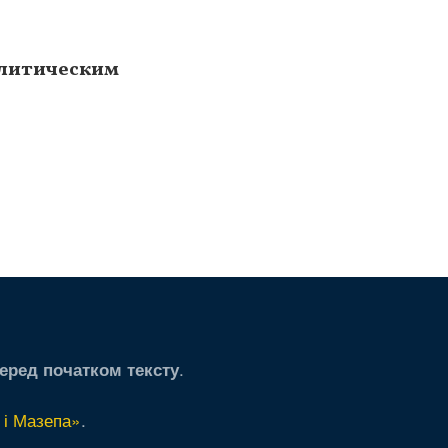
олитическим
.
еред початком тексту
 і Мазепа»
.