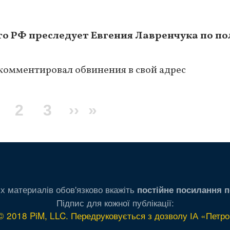
то РФ преследует Евгения Лавренчука по п
комментировал обвинения в свой адрес
екущая
Page
2
Page
3
Следующая
››
Последняя
»
траница
страница
страница
х материалів обов'язково вкажіть
постійне посилання п
Підпис для кожної публікації:
© 2018 PiM, LLC. Передруковується з дозволу ІА «Петро