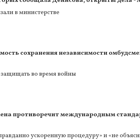
торых сообщала Денисова, открыты дела -
азали в министерстве
мость сохранения независимости омбудсме
 защищать во время войны
мена противоречит международным станда
оправданно ускоренную процедуру» и «не объяс