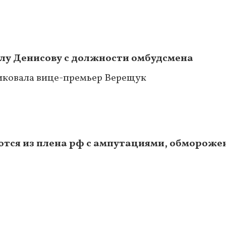
лу Денисову с должности омбудсмена
иковала вице-премьер Верещук
тся из плена рф с ампутациями, обмороже