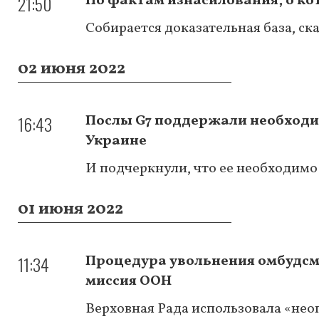
21:50
По фактам изнасилования, о ко
Собирается доказательная база, ск
02 июня 2022
16:43
Послы G7 поддержали необходи
Украине
И подчеркнули, что ее необходимо
01 июня 2022
11:34
Процедура увольнения омбудс
миссия ООН
Верховная Рада использовала «не