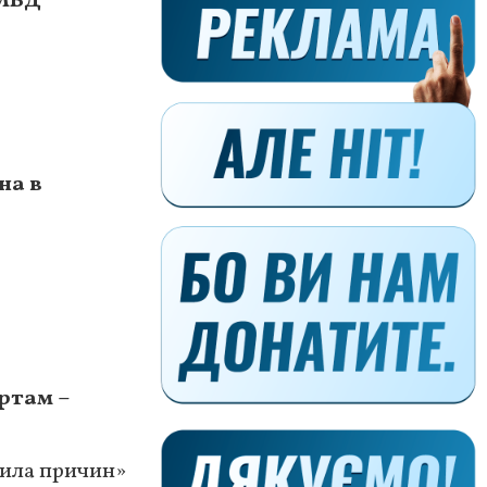
 МВД
на в
ртам –
нила причин»