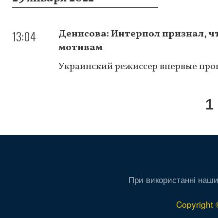
13:04
Денисова: Интерпол признал, ч
мотивам
Украинский режиссер впервые про
Нумерация
Т
1
страниц
с
При використанні наши
Copyright 