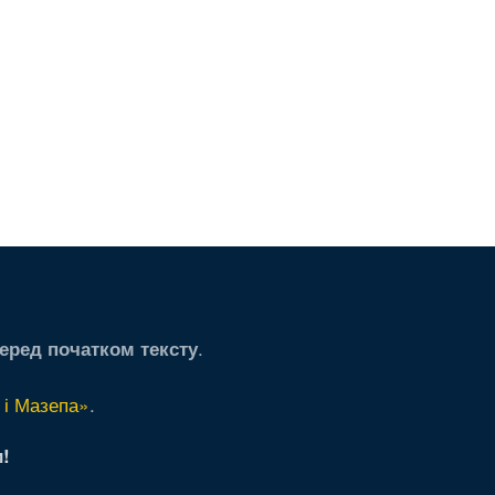
.
еред початком тексту
 і Мазепа»
.
!