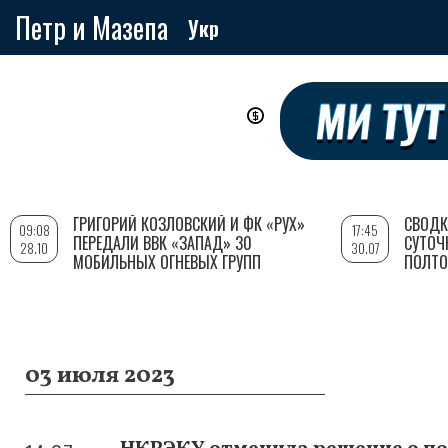
Петр и Мазепа
Укр
Перейти
к
основному
содержанию
ГРИГОРИЙ КОЗЛОВСКИЙ И ФК «РУХ»
СВОДК
09:08
17:45
ПЕРЕДАЛИ ВВК «ЗАПАД» 30
СУТОЧ
28.10
30.07
МОБИЛЬНЫХ ОГНЕВЫХ ГРУПП
ПОЛТО
03 июля 2023