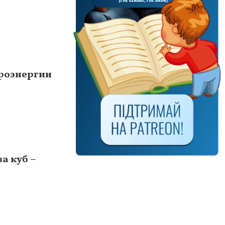
троэнергии
а куб –