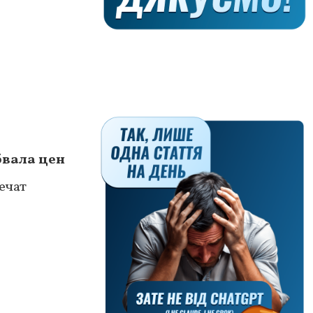
бвала цен
ечат