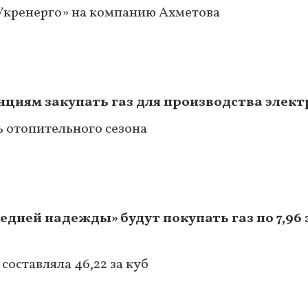
«Укренерго» на компанию Ахметова
циям закупать газ для производства элек
 отопительного сезона
ней надежды» будут покупать газ по 7,96 з
оставляла 46,22 за куб