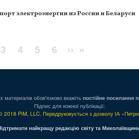
порт электроэнергии из России и Беларуси
я
ge
Page
3
Page
4
Page
5
Page
6
Следующая
››
Последняя
»
ца
страница
страница
х материалів обов'язково вкажіть
постійне посилання п
Підпис для кожної публікації:
© 2018 PiM, LLC. Передруковується з дозволу ІА «Петро
Підтримати найкращу редакцію світу та Миколаївщини