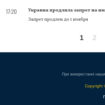
17:20
Украина продлила запрет на им
Запрет продлен до 1 ноября
Нумерация
Текуща
1
Pa
2
страниц
страни
При використанні наши
Copyright 