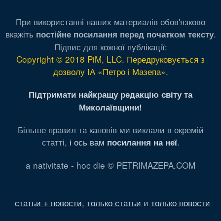
При використанні наших материалів обов'язково
вкажіть
.
постійне посилання перед початком тексту
Підпис для кожної публікації:
Copyright © 2018 PiM, LLC. Передруковується з
дозволу ІА «Петро і Мазепа»
.
Підтримати найкращу редакцію світу та
Миколаївщини!
Більше правил та канонів ми виклали в окремій
статті,
і ось вам
.
посилання на неї
a nativitate - hoc die © PETRIMAZEPA.COM
статьи + новости
,
только статьи
и
только новости