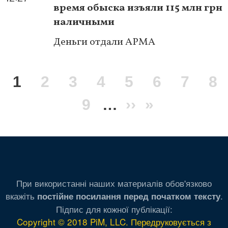
время обыска изъяли 115 млн грн
наличными
Деньги отдали АРМА
Нумерация
Текущая
1
Page
2
Page
3
Page
4
Page
5
Page
6
Page
7
Pa
8
страниц
страница
Page
9
…
Следующая
››
Последня
»
страница
страница
При використанні наших материалів обов'язково
вкажіть
.
постійне посилання перед початком тексту
Підпис для кожної публікації:
Copyright © 2018 PiM, LLC. Передруковується з