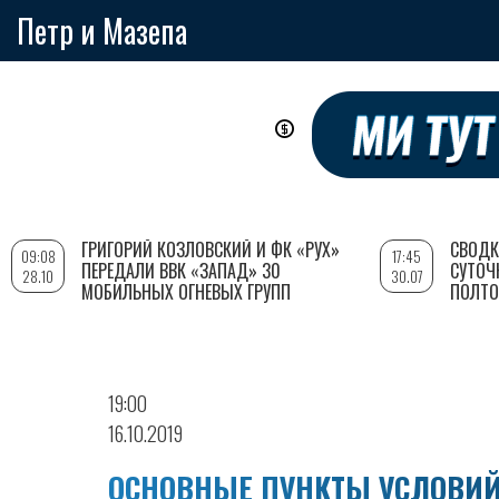
Петр и Мазепа
Перейти
к
основному
содержанию
ГРИГОРИЙ КОЗЛОВСКИЙ И ФК «РУХ»
СВОДК
09:08
17:45
ПЕРЕДАЛИ ВВК «ЗАПАД» 30
СУТОЧ
28.10
30.07
МОБИЛЬНЫХ ОГНЕВЫХ ГРУПП
ПОЛТО
19:00
16.10.2019
ОСНОВНЫЕ ПУНКТЫ УСЛОВИЙ B