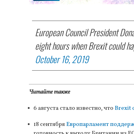
European Council President Donal
eight hours when Brexit could h
October 16, 2019
Читайте также
6 августа стало известно, что
Brexit 
18 сентября
Европарламент поддер
готовность к выходу Британии из Е