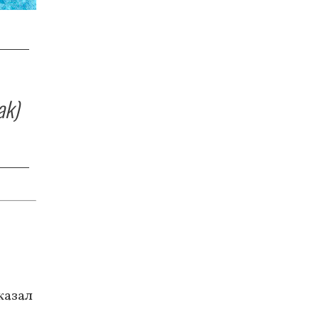
ak)
казал