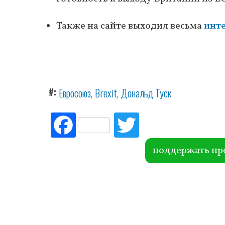
Также на сайте выходил весьма
инте
#
Евросоюз
Brexit
Дональд Туск
Fac
Tw
ebo
itte
ok
r
поддержать пр