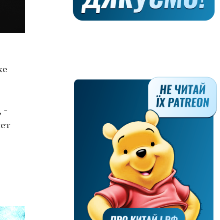
же
 -
жет