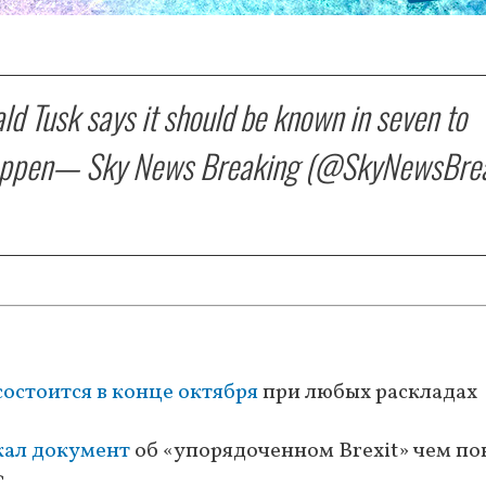
d Tusk says it should be known in seven to
appen
— Sky News Breaking (@SkyNewsBre
состоится в конце октября
при любых раскладах
жал документ
об «упорядоченном Brexit» чем по
С