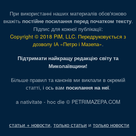
При використанні наших материалів обов'язково
вкажіть
.
постійне посилання перед початком тексту
Підпис для кожної публікації:
Copyright © 2018 PiM, LLC. Передруковується з
дозволу ІА «Петро і Мазепа»
.
Підтримати найкращу редакцію світу та
Миколаївщини!
Більше правил та канонів ми виклали в окремій
статті,
і ось вам
.
посилання на неї
a nativitate - hoc die © PETRIMAZEPA.COM
статьи + новости
,
только статьи
и
только новости