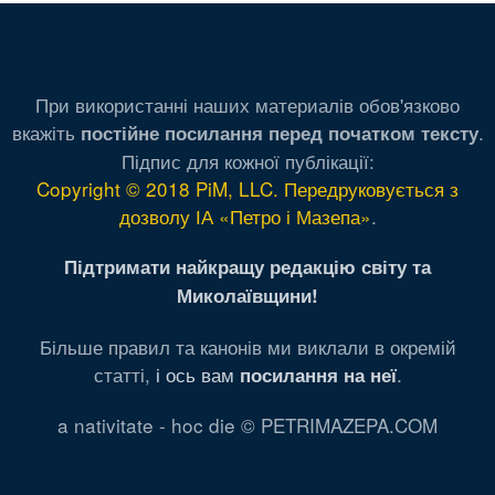
При використанні наших материалів обов'язково
вкажіть
.
постійне посилання перед початком тексту
Підпис для кожної публікації:
Copyright © 2018 PiM, LLC. Передруковується з
дозволу ІА «Петро і Мазепа»
.
Підтримати найкращу редакцію світу та
Миколаївщини!
Більше правил та канонів ми виклали в окремій
статті,
і ось вам
.
посилання на неї
a nativitate - hoc die © PETRIMAZEPA.COM