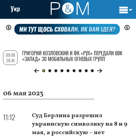
Укр
Основн
Перейти
навигац
к
основному
содержанию
ГРИГОРИЙ КОЗЛОВСКИЙ И ФК «РУХ» ПЕРЕДАЛИ ВВК
09:08
«ЗАПАД» 30 МОБИЛЬНЫХ ОГНЕВЫХ ГРУПП
28.10
06 мая 2023
11:12
Суд Берлина разрешил
украинскую символику на 8 и 9
мая, а российскую – нет