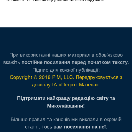
При використанні наших материалів обов'язково
вкажіть
.
постійне посилання перед початком тексту
Підпис для кожної публікації:
Copyright © 2018 PiM, LLC. Передруковується з
дозволу ІА «Петро і Мазепа»
.
Підтримати найкращу редакцію світу та
Миколаївщини!
Більше правил та канонів ми виклали в окремій
статті,
і ось вам
.
посилання на неї