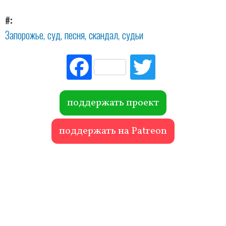
#
Запорожье
суд
песня
скандал
судьи
Fac
Tw
ebo
itte
ok
r
поддержать проект
поддержать на Patreon