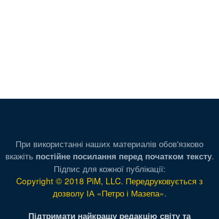
При використанні наших материалів обов'язково
вкажіть
.
постійне посилання перед початком тексту
Підпис для кожної публікації:
Copyright © 2018 PiM, LLC. Передруковується з
дозволу ІА «Петро і Мазепа»
.
Підтримати найкращу редакцію світу та