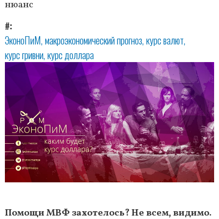
нюанс
#
ЭконоПиМ
макроэкономический прогноз
курс валют
курс гривни
курс доллара
Помощи МВФ захотелось? Не всем, видимо.