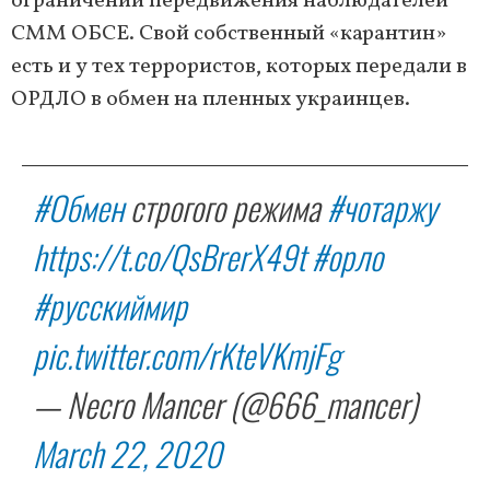
ограничений передвижения наблюдателей
СММ ОБСЕ. Свой собственный «карантин»
есть и у тех террористов, которых передали в
ОРДЛО в обмен на пленных украинцев.
#Обмен
строгого режима
#чотаржу
https://t.co/QsBrerX49t
#орло
#русскиймир
pic.twitter.com/rKteVKmjFg
— Necro Mancer (@666_mancer)
March 22, 2020