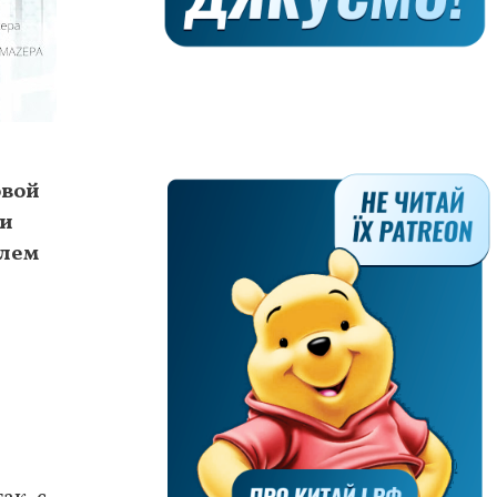
овой
 и
блем