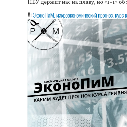
НБУ держит нас на плаву, но «1+1» о
#
ЭконоПиМ
макроэкономический прогноз
курс 