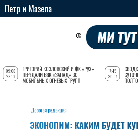
Петр и Мазепа
Перейти
к
основному
содержанию
ГРИГОРИЙ КОЗЛОВСКИЙ И ФК «РУХ»
СВОДК
09:08
17:45
ПЕРЕДАЛИ ВВК «ЗАПАД» 30
СУТОЧ
28.10
30.07
МОБИЛЬНЫХ ОГНЕВЫХ ГРУПП
ПОЛТО
Дорогая редакция
ЭКОНОПИМ: КАКИМ БУДЕТ КУ