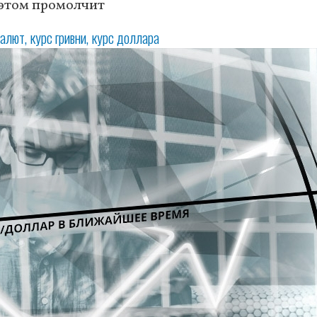
б этом промолчит
валют
курс гривни
курс доллара