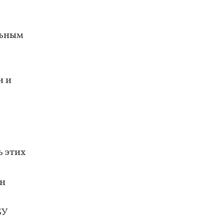
льным
и и
ь этих
ен
БУ