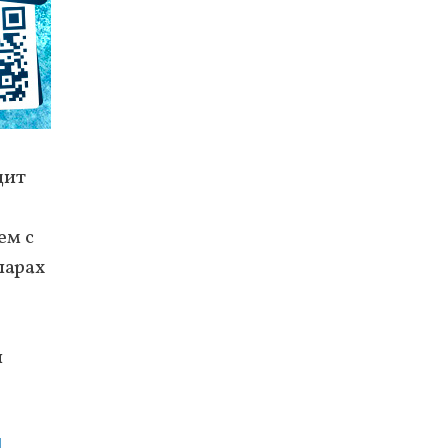
дит
ем с
ларах
ы