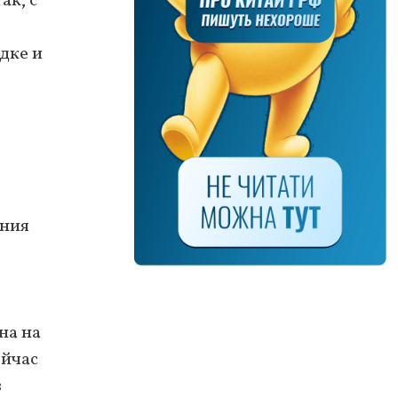
ак, с
дке и
ения
на на
ейчас
в