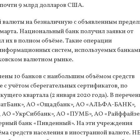
почти 9 млрд долларов США.
й валюты на безналичную с объявленным преде
9 марта. Национальный банк получил заявки от
ил их в полном объёме. Такие операции
информационных систем, используемых банкам
ковском валютном рынке.
ены 10 банков с наибольшим объёмом средств
 с учётом сберегательных сертификатов, по
ущего квартала (2 января 2020 года). В перечен
ватБанк», АО «Ощадбанк», АО «АЛЬФА-БАНК»,
», АО «УкрСиббанк», АО «ПУМБ», АО «Райффайз
нерный банк «Пивденный». На эти учреждения
ёма средств населения в иностранной валюте. Н