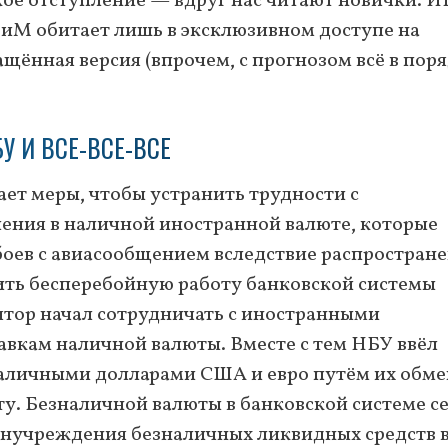
е отступление — вдруг нас читают новички. Ит
иМ обитает лишь в эксклюзивном доступе на
ащённая версия (впрочем, с прогнозом всё в поря
У И ВСЕ-ВСЕ-ВСЕ
т меры, чтобы устранить трудности с
ения в наличной иностранной валюте, которые
ебоев с авиасообщением вследствие распростран
ить бесперебойную работу банковской системы
ятор начал сотрудничать с иностранными
вкам наличной валюты. Вместе с тем НБУ ввёл
аличными долларами США и евро путём их обме
. Безналичной валюты в банковской системе с
инучреждения безналичных ликвидных средств 