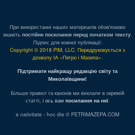
При використанні наших материалів обов'язково
вкажіть
.
постійне посилання перед початком тексту
Підпис для кожної публікації:
Copyright © 2018 PiM, LLC. Передруковується з
дозволу ІА «Петро і Мазепа»
.
Підтримати найкращу редакцію світу та
Миколаївщини!
Більше правил та канонів ми виклали в окремій
статті,
і ось вам
.
посилання на неї
a nativitate - hoc die © PETRIMAZEPA.COM