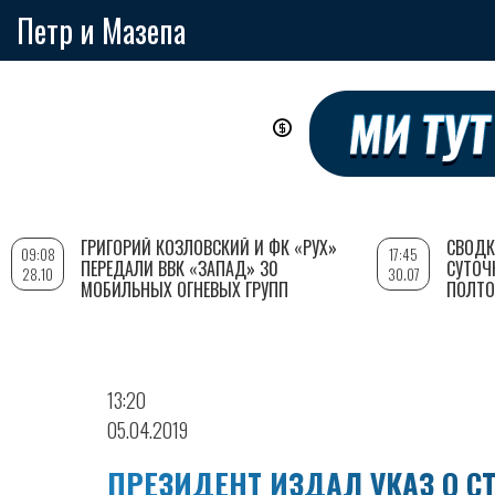
Петр и Мазепа
Перейти
к
основному
содержанию
ГРИГОРИЙ КОЗЛОВСКИЙ И ФК «РУХ»
СВОДК
09:08
17:45
ПЕРЕДАЛИ ВВК «ЗАПАД» 30
СУТОЧ
28.10
30.07
МОБИЛЬНЫХ ОГНЕВЫХ ГРУПП
ПОЛТО
13:20
05.04.2019
ПРЕЗИДЕНТ ИЗДАЛ УКАЗ О С