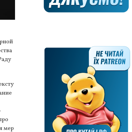
ерной
рства
Раду
ексту
ание
о
про
я мер