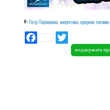
#
Петр Порошенко
энергетика
ядерное топливо
Fac
Tw
ebo
itte
ok
r
поддержать пр