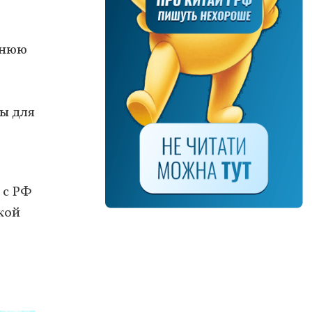
ннюю
ры для
 с РФ
кой