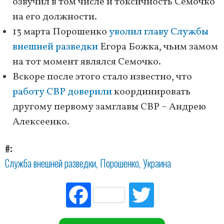
озвучил в том числе и токсичность Семочко
на его должности.
13 марта Порошенко
уволил главу Службы
внешней разведки
Егора Божка, чьим замом
на тот момент являлся Семочко.
Вскоре после этого стало известно, что
работу СВР доверили
координировать
другому первому замглавы СВР – Андрею
Алексеенко.
#
Служба внешней разведки
Порошенко
Украина
Fac
Tw
ebo
itte
ok
r