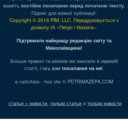
вкажіть
.
постійне посилання перед початком тексту
Підпис для кожної публікації:
Copyright © 2018 PiM, LLC. Передруковується з
дозволу ІА «Петро і Мазепа»
.
Підтримати найкращу редакцію світу та
Миколаївщини!
Більше правил та канонів ми виклали в окремій
статті,
і ось вам
.
посилання на неї
a nativitate - hoc die © PETRIMAZEPA.COM
статьи + новости
,
только статьи
и
только новости