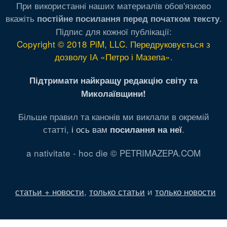
При використанні наших материалів обов'язково
вкажіть
.
постійне посилання перед початком тексту
Підпис для кожної публікації:
Copyright © 2018 PiM, LLC. Передруковується з
дозволу ІА «Петро і Мазепа»
.
Підтримати найкращу редакцію світу та
Миколаївщини!
Більше правил та канонів ми виклали в окремій
статті,
і ось вам
.
посилання на неї
a nativitate - hoc die © PETRIMAZEPA.COM
статьи + новости
,
только статьи
и
только новости