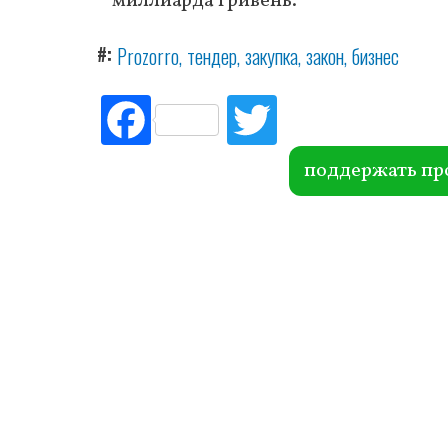
миллиарда гривень.
#
Prozorro
тендер
закупка
закон
бизнес
Fac
Tw
ebo
itte
ok
r
поддержать пр