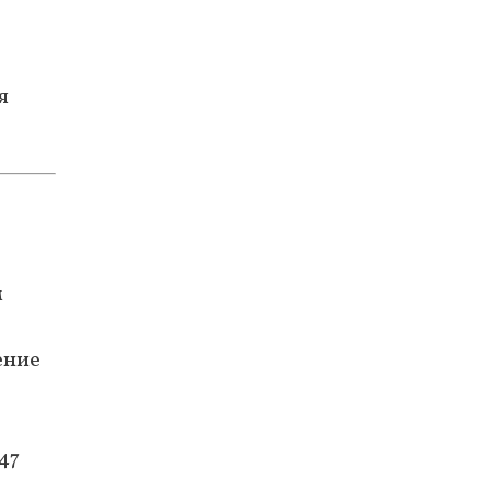
я
м
ение
47