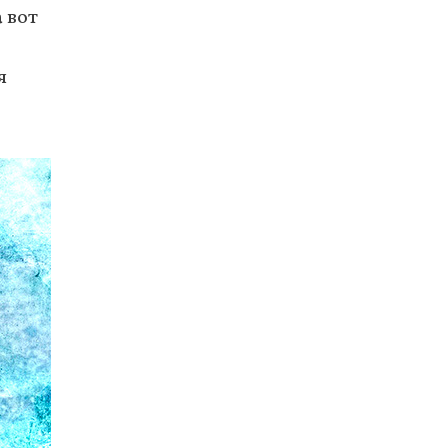
 вот
я