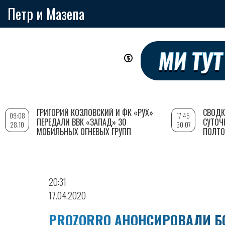
Петр и Мазепа
Перейти
к
основному
содержанию
ГРИГОРИЙ КОЗЛОВСКИЙ И ФК «РУХ»
СВОДК
09:08
17:45
ПЕРЕДАЛИ ВВК «ЗАПАД» 30
СУТОЧ
28.10
30.07
МОБИЛЬНЫХ ОГНЕВЫХ ГРУПП
ПОЛТО
20:31
17.04.2020
PROZORRO АНОНСИРОВАЛИ Б