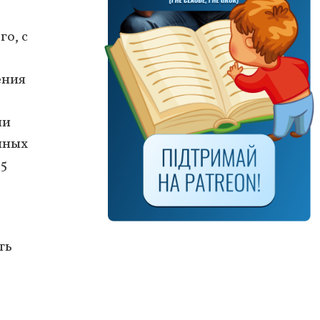
о, с
ения
чи
нных
85
ть