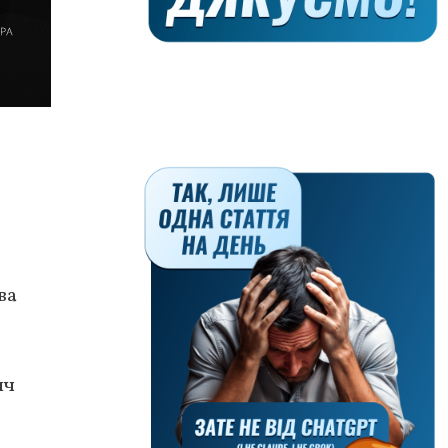
ва
яч