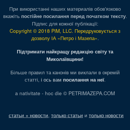
При використанні наших материалів обов'язково
вкажіть
.
постійне посилання перед початком тексту
Підпис для кожної публікації:
Copyright © 2018 PiM, LLC. Передруковується з
дозволу ІА «Петро і Мазепа»
.
Підтримати найкращу редакцію світу та
Миколаївщини!
Більше правил та канонів ми виклали в окремій
статті,
і ось вам
.
посилання на неї
a nativitate - hoc die © PETRIMAZEPA.COM
статьи + новости
,
только статьи
и
только новости