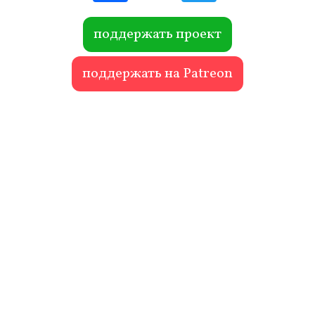
ebo
itte
ok
r
поддержать проект
поддержать на Patreon