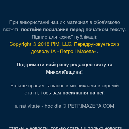
При використанні наших материалів обов'язково
вкажіть
.
постійне посилання перед початком тексту
Підпис для кожної публікації:
Copyright © 2018 PiM, LLC. Передруковується з
дозволу ІА «Петро і Мазепа»
.
Підтримати найкращу редакцію світу та
Миколаївщини!
Більше правил та канонів ми виклали в окремій
статті,
і ось вам
.
посилання на неї
a nativitate - hoc die © PETRIMAZEPA.COM
статьи + новости
,
только статьи
и
только новости