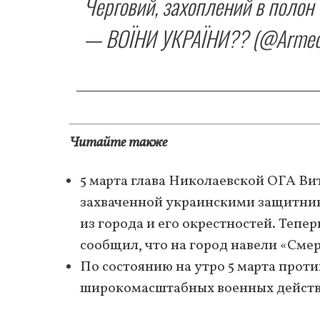
Черговий, захоплений в полон
— ВОЇНИ УКРАЇНИ?? (@Armed
Читайте также
5 марта глава Николаевской ОГА В
захваченной украинскими защитник
из города и его окрестностей. Тепер
сообщил, что на город навели «Смер
По состоянию на утро 5 марта прот
широкомасштабных военных дейст