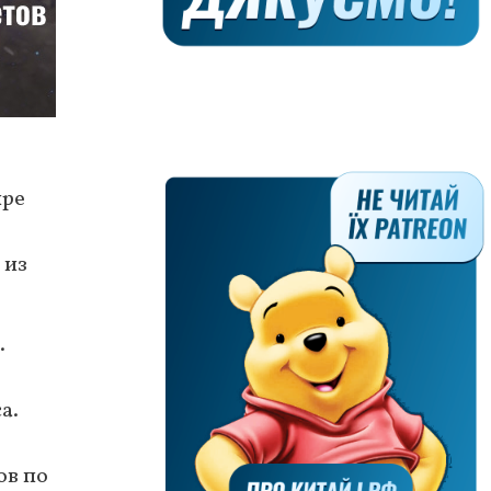
ыре
 из
.
а.
ов по