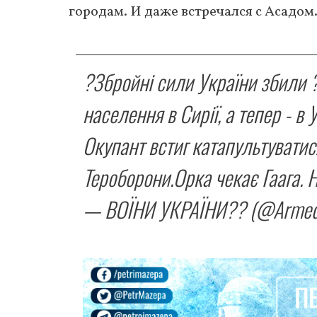
городам. И даже встречался с Асадом
?Збройні сили України збили ?
населення в Сирії, а тепер - в У
Окупант встиг катапультуватися
Тероборони.Орка чекає Гаага. 
— ВОЇНИ УКРАЇНИ?? (@Armed