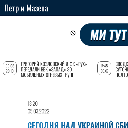
Петр и Мазепа
Перейти
к
основному
содержанию
ГРИГОРИЙ КОЗЛОВСКИЙ И ФК «РУХ»
СВОДК
09:08
17:45
ПЕРЕДАЛИ ВВК «ЗАПАД» 30
СУТОЧ
28.10
30.07
МОБИЛЬНЫХ ОГНЕВЫХ ГРУПП
ПОЛТО
18:20
05.03.2022
СЕГОДНЯ НАД УКРАИНОЙ СБИ