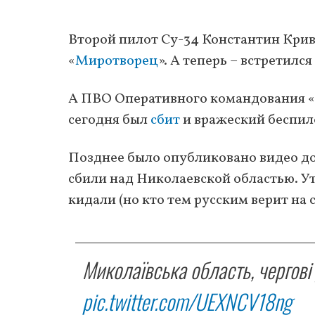
Второй пилот Cу-34 Константин Кри
«
Миротворец
». А теперь – встретился
А ПВО Оперативного командования 
сегодня был
сбит
и вражеский беспил
Позднее было опубликовано видео до
сбили над Николаевской областью. У
кидали (но кто тем русским верит на с
Миколаївська область, чергові
pic.twitter.com/UEXNCV18ng