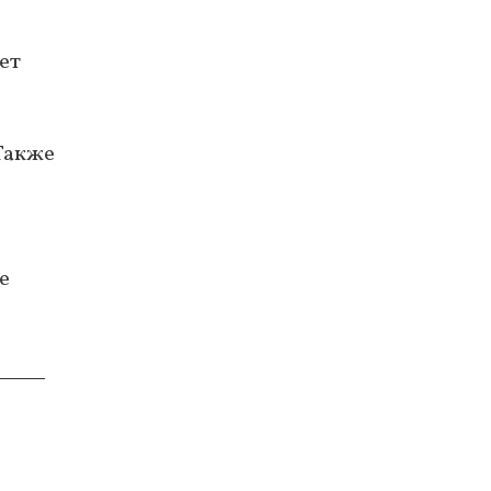
ет
 Также
е