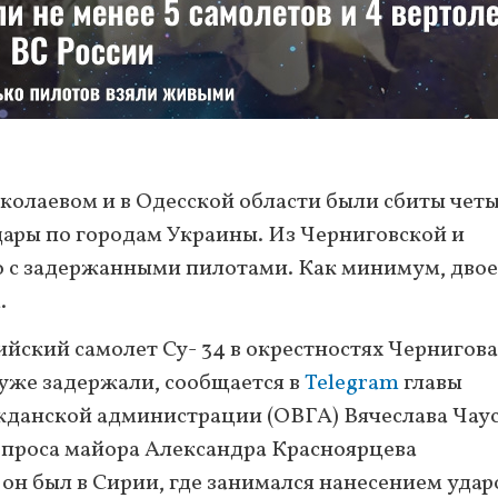
Николаевом и в Одесской области были сбиты чет
дары по городам Украины. Из Черниговской и
о с задержанными пилотами. Как минимум, двое
.
йский самолет Су- 34 в окрестностях Чернигова
 уже задержали, сообщается в
Telegram
главы
жданской администрации (ОВГА) Вячеслава Чаус
опроса майора Александра Красноярцева
он был в Сирии, где занимался нанесением удар