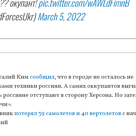
 ?? окупант!
pic.twitter.com/wAWLdFimnB
ForcesUkr)
March 5, 2022
италий Ким
сообщил
, что в городе не осталось не
ами техники россиян. А самих оккупантов выгн
ь россияне отступают в сторону Херсона. Но зат
чи».
ивник
потерял 39 самолетов и 40 вертолетов
с на
вий