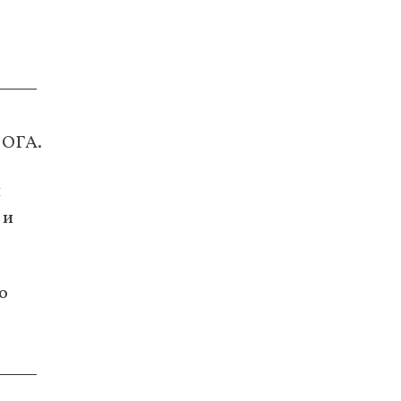
 ОГА.
н
 и
о