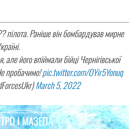
.
? пілота. Раніше він бомбардував мирне
країні.
, але його впіймали бійці Чернігівської
Не пробачимо!
pic.twitter.com/OYir5Yonuq
ForcesUkr)
March 5, 2022