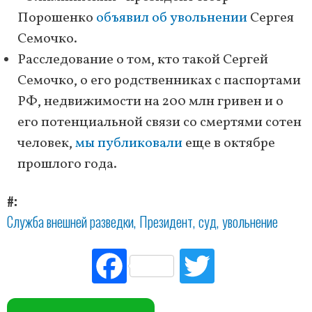
Порошенко
объявил об увольнении
Сергея
Семочко.
Расследование о том, кто такой Сергей
Семочко, о его родственниках с паспортами
РФ, недвижимости на 200 млн гривен и о
его потенциальной связи со смертями сотен
человек,
мы публиковали
еще в октябре
прошлого года.
#
Служба внешней разведки
Президент
суд
увольнение
Fac
Tw
ebo
itte
ok
r