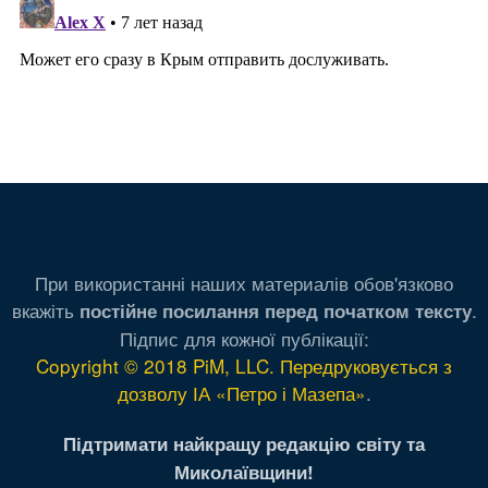
При використанні наших материалів обов'язково
вкажіть
.
постійне посилання перед початком тексту
Підпис для кожної публікації:
Copyright © 2018 PiM, LLC. Передруковується з
дозволу ІА «Петро і Мазепа»
.
Підтримати найкращу редакцію світу та
Миколаївщини!