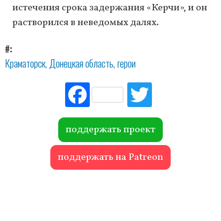
истечения срока задержания «Керчи», и он
растворился в неведомых далях.
#
Краматорск
Донецкая область
герои
Fac
Tw
ebo
itte
ok
r
поддержать проект
поддержать на Patreon