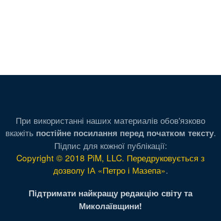
При використанні наших материалів обов'язково
вкажіть
.
постійне посилання перед початком тексту
Підпис для кожної публікації:
Copyright © 2018 PiM, LLC. Передруковується з
дозволу ІА «Петро і Мазепа»
.
Підтримати найкращу редакцію світу та
Миколаївщини!