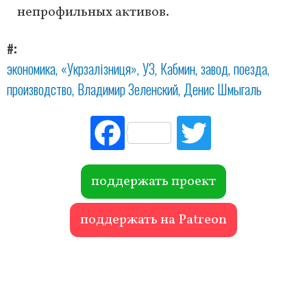
непрофильных активов.
#
экономика
«Укрзалізниця»
УЗ
Кабмин
завод
поезда
производство
Владимир Зеленский
Денис Шмыгаль
Fac
Tw
ebo
itte
ok
r
поддержать проект
поддержать на Patreon