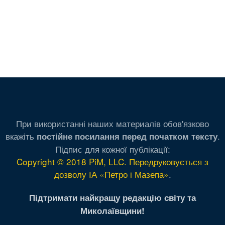
При використанні наших материалів обов'язково
вкажіть
.
постійне посилання перед початком тексту
Підпис для кожної публікації:
Copyright © 2018 PiM, LLC. Передруковується з
дозволу ІА «Петро і Мазепа»
.
Підтримати найкращу редакцію світу та
Миколаївщини!