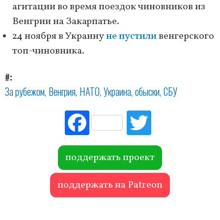
агитации во время поездок чиновников из
Венгрии на Закарпатье.
24 ноября в Украину
не пустили
венгерского
топ-чиновника.
#
За рубежом
Венгрия
НАТО
Украина
обыски
СБУ
Fac
Tw
ebo
itte
ok
r
поддержать проект
поддержать на Patreon