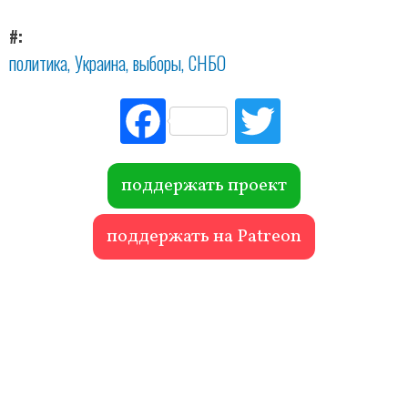
#
политика
Украина
выборы
СНБО
Fac
Tw
ebo
itte
ok
r
поддержать проект
поддержать на Patreon