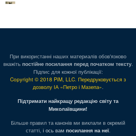
При використанні наших материалів обов'язково
вкажіть
.
постійне посилання перед початком тексту
Підпис для кожної публікації:
Copyright © 2018 PiM, LLC. Передруковується з
дозволу ІА «Петро і Мазепа»
.
Підтримати найкращу редакцію світу та
Миколаївщини!
Більше правил та канонів ми виклали в окремій
статті,
і ось вам
.
посилання на неї