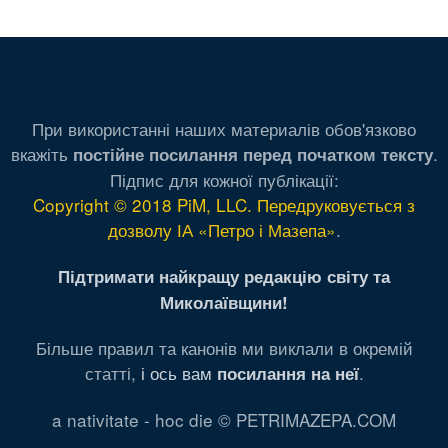
При використанні наших материалів обов'язково
вкажіть
.
постійне посилання перед початком тексту
Підпис для кожної публікації:
Copyright © 2018 PiM, LLC. Передруковується з
дозволу ІА «Петро і Мазепа»
.
Підтримати найкращу редакцію світу та
Миколаївщини!
Більше правил та канонів ми виклали в окремій
статті,
і ось вам
.
посилання на неї
a nativitate - hoc die © PETRIMAZEPA.COM