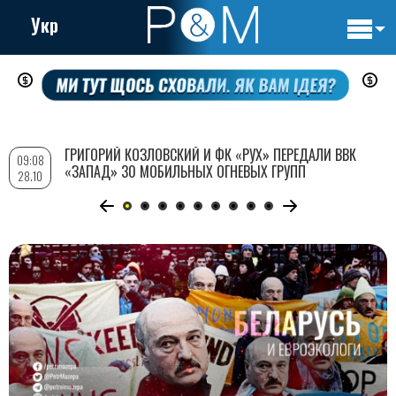
Укр
Основн
Перейти
навигац
к
основному
содержанию
ГРИГОРИЙ КОЗЛОВСКИЙ И ФК «РУХ» ПЕРЕДАЛИ ВВК
09:08
«ЗАПАД» 30 МОБИЛЬНЫХ ОГНЕВЫХ ГРУПП
28.10