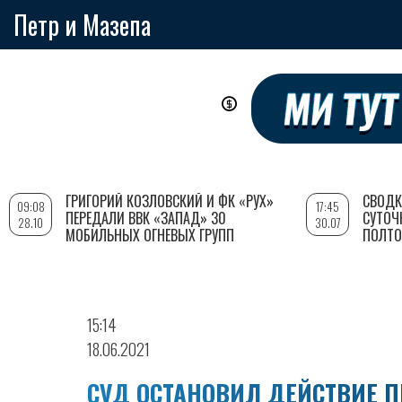
Петр и Мазепа
Перейти
к
основному
содержанию
ГРИГОРИЙ КОЗЛОВСКИЙ И ФК «РУХ»
СВОДК
09:08
17:45
ПЕРЕДАЛИ ВВК «ЗАПАД» 30
СУТОЧ
28.10
30.07
МОБИЛЬНЫХ ОГНЕВЫХ ГРУПП
ПОЛТО
15:14
18.06.2021
СУД ОСТАНОВИЛ ДЕЙСТВИЕ 