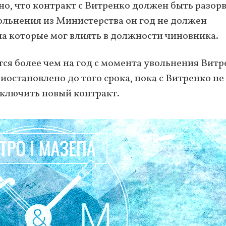
о, что контракт с Витренко должен быть разор
ольнения из Министерства он год не должен
на которые мог влиять в должности чиновника.
тся более чем на год с момента увольнения Витр
остановлено до того срока, пока с Витренко не
аключить новый контракт.