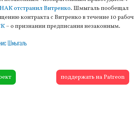
 НАК отстранил Витренко
. Шмыгаль пообещал
щению контракта с Витренко в течение 10 рабо
СК
– о признании предписания незаконным.
нис Шмыгаль
оект
поддержать на Patreon