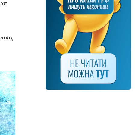
ван
енко,