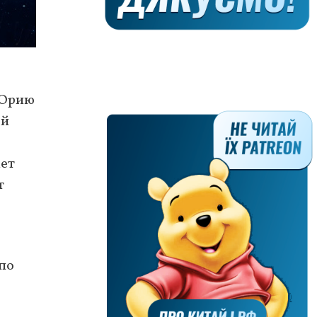
 Юрию
ой
мет
т
 по