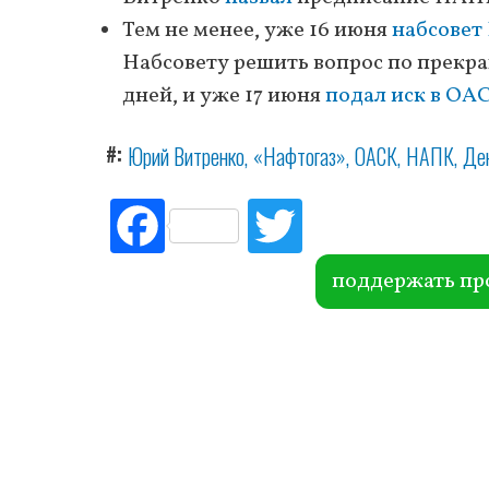
Тем не менее, уже 16 июня
набсовет
Набсовету решить вопрос по прекра
дней, и уже 17 июня
подал иск в ОА
#
Юрий Витренко
«Нафтогаз»
ОАСК
НАПК
Де
Fac
Tw
ebo
itte
ok
r
поддержать пр