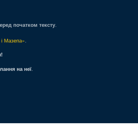
.
еред початком тексту
 і Мазепа»
.
!
.
лання на неї