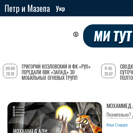
Петр и Мазепа
Укр
Перейти
к
основному
содержанию
ГРИГОРИЙ КОЗЛОВСКИЙ И ФК «РУХ»
СВОДК
09:08
17:45
ПЕРЕДАЛИ ВВК «ЗАПАД» 30
СУТОЧ
28.10
30.07
МОБИЛЬНЫХ ОГНЕВЫХ ГРУПП
ПОЛТО
МОХАММЕД А
Поучительно? 
Илья Старцев