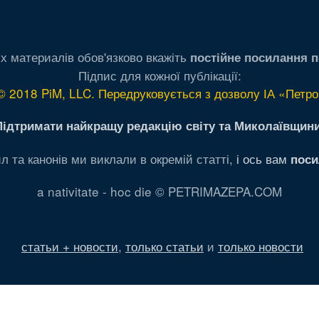
х материалів обов'язково вкажіть
постійне посилання п
Підпис для кожної публікації:
© 2018 PiM, LLC. Передруковується з дозволу ІА «Петро
Підтримати найкращу редакцію світу та Миколаївщини
л та канонів ми виклали в окремій статті,
і ось вам
поси
a nativitate - hoc die © PETRIMAZEPA.COM
статьи + новости
,
только статьи
и
только новости