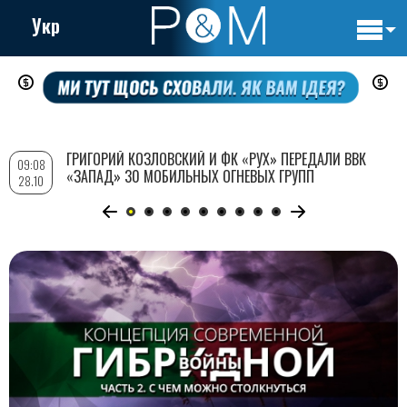
Укр
Основн
Перейти
навигац
к
основному
содержанию
ГРИГОРИЙ КОЗЛОВСКИЙ И ФК «РУХ» ПЕРЕДАЛИ ВВК
09:08
«ЗАПАД» 30 МОБИЛЬНЫХ ОГНЕВЫХ ГРУПП
28.10