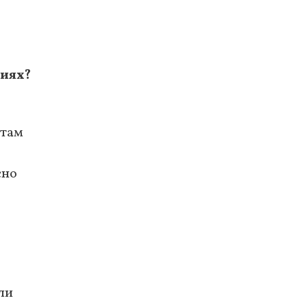
иях?
е
 там
сно
ли