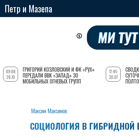
Петр и Мазепа
Перейти
к
основному
содержанию
ГРИГОРИЙ КОЗЛОВСКИЙ И ФК «РУХ»
СВОДК
09:08
17:45
ПЕРЕДАЛИ ВВК «ЗАПАД» 30
СУТОЧ
28.10
30.07
МОБИЛЬНЫХ ОГНЕВЫХ ГРУПП
ПОЛТО
Максим Максимов
СОЦИОЛОГИЯ В ГИБРИДНОЙ ВО