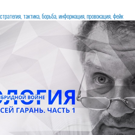
стратегия
тактика
борьба
информация
провокация
фейк