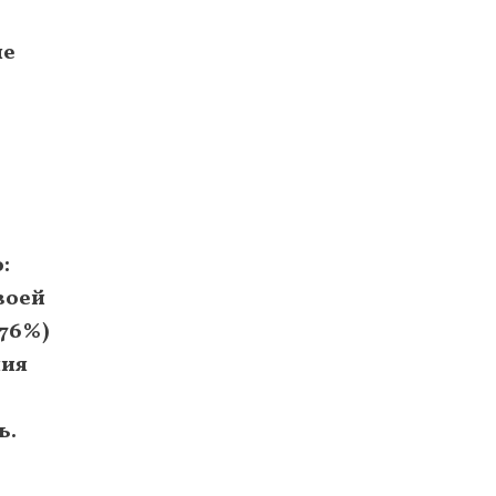
не
:
воей
76%)
ния
ь.
е