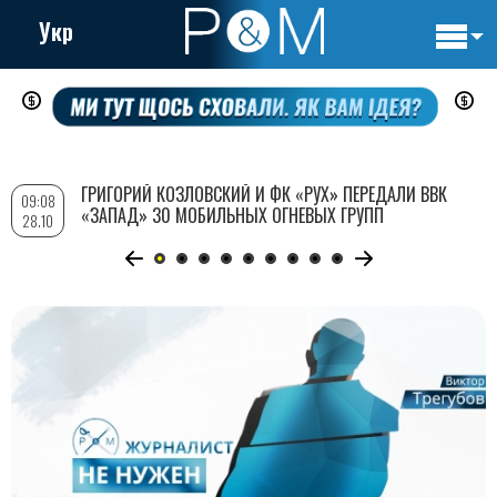
Укр
Основн
Перейти
навигац
к
основному
содержанию
ГРИГОРИЙ КОЗЛОВСКИЙ И ФК «РУХ» ПЕРЕДАЛИ ВВК
09:08
«ЗАПАД» 30 МОБИЛЬНЫХ ОГНЕВЫХ ГРУПП
28.10