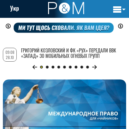
Укр
Основн
Перейти
навигац
к
основному
содержанию
ГРИГОРИЙ КОЗЛОВСКИЙ И ФК «РУХ» ПЕРЕДАЛИ ВВК
09:08
«ЗАПАД» 30 МОБИЛЬНЫХ ОГНЕВЫХ ГРУПП
28.10