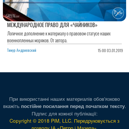
МЕЖДУНАРОДНОЕ ПРАВО ДЛЯ «ЧАЙНИКОВ»
Логичное дополнение к материалу о правовом статусе наших
военнопленных моряков. От автора.
Тимур Андриевский
15:00 03.01.2019
При використанні наших материалів обов'язково
вкажіть
.
постійне посилання перед початком тексту
Підпис для кожної публікації:
Copyright © 2018 PiM, LLC. Передруковується з
дозволу ІА «Петро і Мазепа»
.