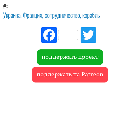
#
Украина
Франция
сотрудничество
корабль
Fac
Tw
ebo
itte
ok
r
поддержать проект
поддержать на Patreon