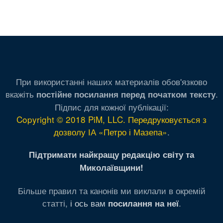
При використанні наших материалів обов'язково
вкажіть
.
постійне посилання перед початком тексту
Підпис для кожної публікації:
Copyright © 2018 PiM, LLC. Передруковується з
дозволу ІА «Петро і Мазепа»
.
Підтримати найкращу редакцію світу та
Миколаївщини!
Більше правил та канонів ми виклали в окремій
статті,
і ось вам
.
посилання на неї