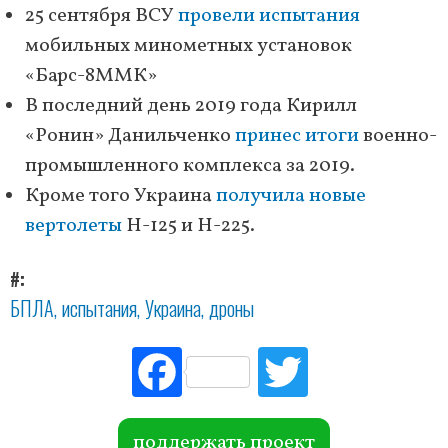
25 сентября ВСУ
провели испытания
мобильных минометных установок
«Барс-8ММК»
В последний день 2019 года Кирилл
«Ронин» Данильченко
принес итоги
военно-
промышленного комплекса за 2019.
Кроме того Украина
получила новые
вертолеты
Н-125 и Н-225.
#
БПЛА
испытания
Украина
дроны
Fac
Tw
ebo
itte
ok
r
поддержать проект