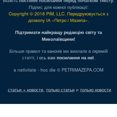
вкажіть
.
постійне посилання перед початком тексту
Підпис для кожної публікації:
Copyright © 2018 PiM, LLC. Передруковується з
дозволу ІА «Петро і Мазепа»
.
Підтримати найкращу редакцію світу та
Миколаївщини!
Більше правил та канонів ми виклали в окремій
статті,
і ось вам
.
посилання на неї
a nativitate - hoc die © PETRIMAZEPA.COM
статьи + новости
,
только статьи
и
только новости