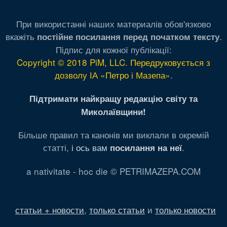
При використанні наших материалів обов'язково
вкажіть
.
постійне посилання перед початком тексту
Підпис для кожної публікації:
Copyright © 2018 PiM, LLC. Передруковується з
дозволу ІА «Петро і Мазепа»
.
Підтримати найкращу редакцію світу та
Миколаївщини!
Більше правил та канонів ми виклали в окремій
статті,
і ось вам
.
посилання на неї
a nativitate - hoc die © PETRIMAZEPA.COM
статьи + новости
,
только статьи
и
только новости