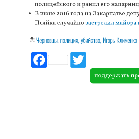
полицейского и ранил его напарниц
В июне 2016 года на Закарпатье деп
Псяйка случайно
застрелил майора
#
Черновцы
полиция
убийство
Игорь Клименко
Fac
Tw
ebo
itte
ok
r
поддержать пр