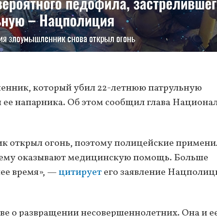
енник, который убил 22-летнюю патрульную
 ее напарника. Об этом сообщил глава Национа
к открыл огонь, поэтому полицейские примени
, ему оказывают медицинскую помощь. Больше
ее время», —
цитирует
его заявление Нацполиц
ове о развращении несовершеннолетних. Она и е