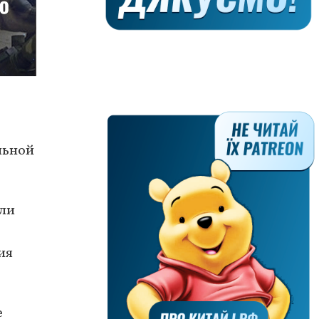
льной
ли
ия
е