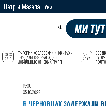
Петр и Мазепа
Укр
Перейти
к
основному
содержанию
ГРИГОРИЙ КОЗЛОВСКИЙ И ФК «РУХ»
СВОДК
09:08
17:45
ПЕРЕДАЛИ ВВК «ЗАПАД» 30
СУТОЧ
28.10
30.07
МОБИЛЬНЫХ ОГНЕВЫХ ГРУПП
ПОЛТО
15:00
05.10.2022
В ЧЕРНОВЦАХ ЗАДЕРЖАЛИ В