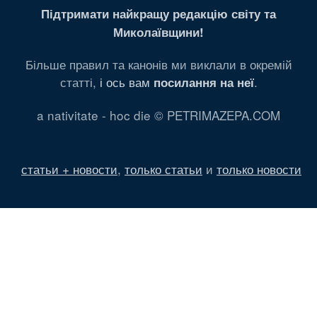
Підтримати найкращу редакцію світу та
Миколаївщини!
Більше правил та канонів ми виклали в окремій
статті,
і ось вам
.
посилання на неї
a nativitate - hoc die © PETRIMAZEPA.COM
статьи + новости
,
только статьи
и
только новости