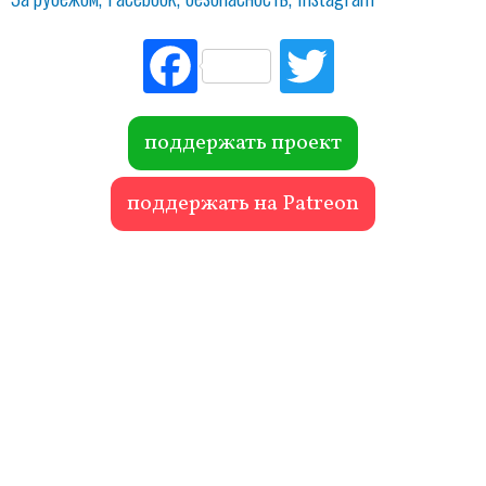
Fac
Tw
ebo
itte
ok
r
поддержать проект
поддержать на Patreon