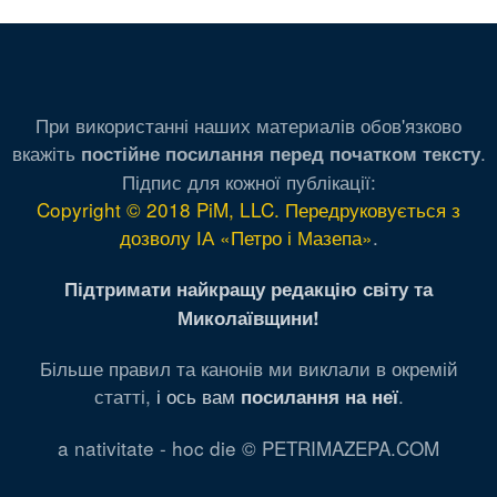
При використанні наших материалів обов'язково
вкажіть
.
постійне посилання перед початком тексту
Підпис для кожної публікації:
Copyright © 2018 PiM, LLC. Передруковується з
дозволу ІА «Петро і Мазепа»
.
Підтримати найкращу редакцію світу та
Миколаївщини!
Більше правил та канонів ми виклали в окремій
статті,
і ось вам
.
посилання на неї
a nativitate - hoc die © PETRIMAZEPA.COM