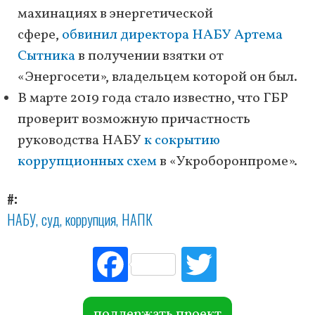
махинациях в энергетической
сфере,
обвинил директора НАБУ Артема
Сытника
в получении взятки от
«Энергосети», владельцем которой он был.
В марте 2019 года стало известно, что ГБР
проверит возможную причастность
руководства НАБУ
к сокрытию
коррупционных схем
в «Укроборонпроме».
#
НАБУ
суд
коррупция
НАПК
Fac
Tw
ebo
itte
ok
r
поддержать проект