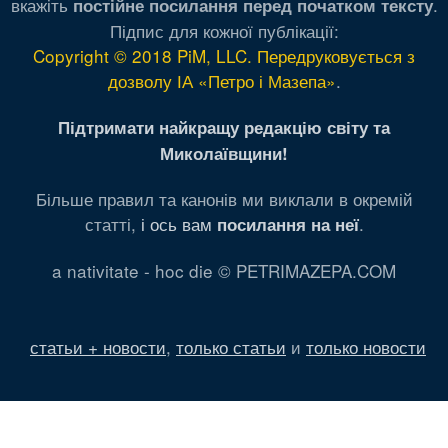
вкажіть
.
постійне посилання перед початком тексту
Підпис для кожної публікації:
Copyright © 2018 PiM, LLC. Передруковується з
дозволу ІА «Петро і Мазепа»
.
Підтримати найкращу редакцію світу та
Миколаївщини!
Більше правил та канонів ми виклали в окремій
статті,
і ось вам
.
посилання на неї
a nativitate - hoc die © PETRIMAZEPA.COM
статьи + новости
,
только статьи
и
только новости