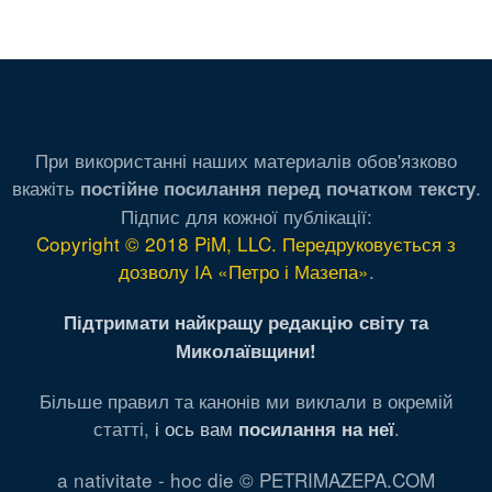
При використанні наших материалів обов'язково
вкажіть
.
постійне посилання перед початком тексту
Підпис для кожної публікації:
Copyright © 2018 PiM, LLC. Передруковується з
дозволу ІА «Петро і Мазепа»
.
Підтримати найкращу редакцію світу та
Миколаївщини!
Більше правил та канонів ми виклали в окремій
статті,
і ось вам
.
посилання на неї
a nativitate - hoc die © PETRIMAZEPA.COM