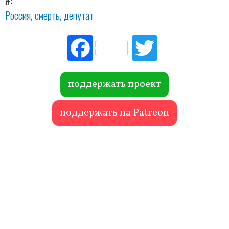
#
Россия
смерть
депутат
Fac
Tw
ebo
itte
ok
r
поддержать проект
поддержать на Patreon