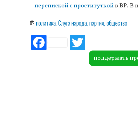
перепиской с проституткой
в ВР. В 
#
политика
Слуга народа
партия
общество
Fac
Tw
ebo
itte
ok
r
поддержать пр