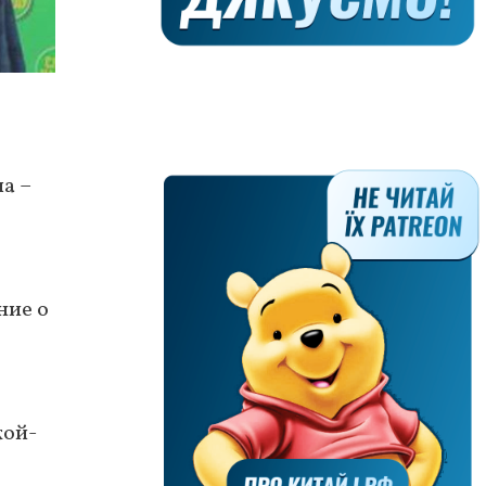
а –
ние о
кой-