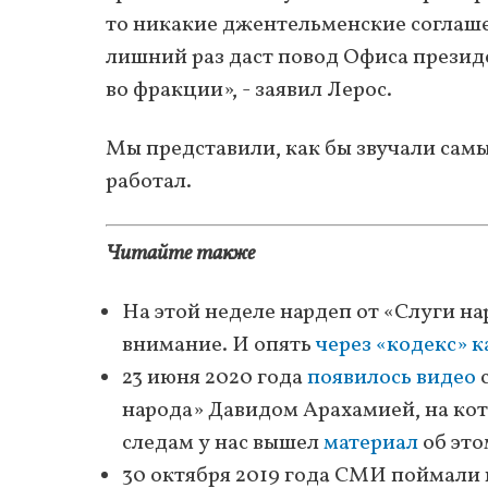
то никакие джентельменские соглашен
лишний раз даст повод Офиса презид
во фракции», - заявил Лерос.
Мы представили, как бы звучали самы
работал.
Читайте также
На этой неделе нардеп от «Слуги н
внимание. И опять
через «кодекс» к
23 июня 2020 года
появилось видео
с
народа» Давидом Арахамией, на ко
следам у нас вышел
материал
об это
30 октября 2019 года СМИ поймали 