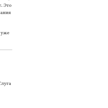
. Это
вания
 уже
Слуга