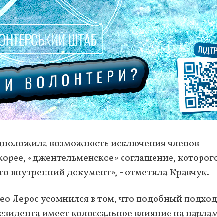
едположила возможность исключения членов
 скорее, «джентельменское» соглашение, которог
о внутренний документ», - отметила Кравчук.
Гео Лерос усомнился в том, что подобный подход
езидента имеет колоссальное влияние на парла