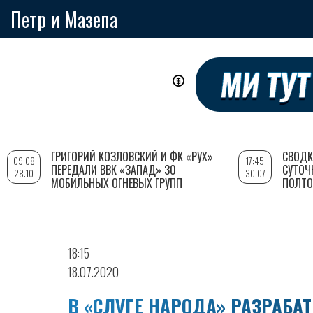
Петр и Мазепа
Перейти
к
основному
содержанию
ГРИГОРИЙ КОЗЛОВСКИЙ И ФК «РУХ»
СВОДК
09:08
17:45
ПЕРЕДАЛИ ВВК «ЗАПАД» 30
СУТОЧ
28.10
30.07
МОБИЛЬНЫХ ОГНЕВЫХ ГРУПП
ПОЛТО
18:15
18.07.2020
В «СЛУГЕ НАРОДА» РАЗРАБА