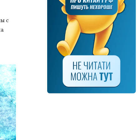
ы с
на