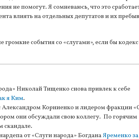
ия не помогут. Я сомневаюсь, что это сработает
ента влиять на отдельных депутатов и их пребы
е громкие события со «слугами», если бы кодекс
арода» Николай Тищенко снова привлек к себе
ак я Ким
.
 Александром Корниенко и лидером фракции «
тором они обсуждали свою коллегу. По горячим
м скандале.
нардепа от «Слуги народа» Богдана
Яременко за