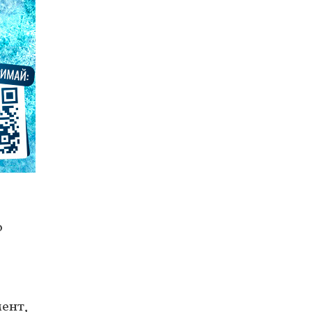
о
мент,