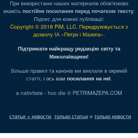
При використанні наших материалів обов'язково
вкажіть
.
постійне посилання перед початком тексту
Підпис для кожної публікації:
Copyright © 2018 PiM, LLC. Передруковується з
дозволу ІА «Петро і Мазепа»
.
Підтримати найкращу редакцію світу та
Миколаївщини!
Більше правил та канонів ми виклали в окремій
статті,
і ось вам
.
посилання на неї
a nativitate - hoc die © PETRIMAZEPA.COM
статьи + новости
,
только статьи
и
только новости