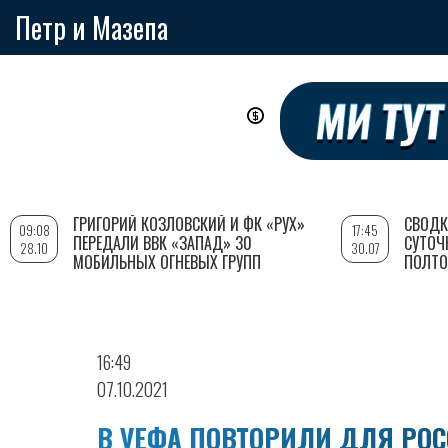
Петр и Мазепа
Перейти
к
основному
содержанию
ГРИГОРИЙ КОЗЛОВСКИЙ И ФК «РУХ»
СВОДК
09:08
17:45
ПЕРЕДАЛИ ВВК «ЗАПАД» 30
СУТОЧ
28.10
30.07
МОБИЛЬНЫХ ОГНЕВЫХ ГРУПП
ПОЛТО
16:49
07.10.2021
В УЕФА ПОВТОРИЛИ ДЛЯ РОС