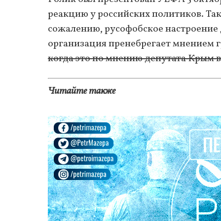
реакцию у российских политиков. Та
сожалению, русофобское настроение 
организация пренебрегает мнением 
когда это по мнению депутата Крым 
Читайте также