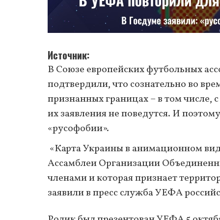
Источник
В Союзе европейских футбольных ас
подтвердили, что сознательно во вр
признанных границах – в том числе, с
их заявления не поведутся. И поэтом
«русофобии».
«Карта Украины в анимационном вид
Ассамблеи Организации Объединенны
членами и которая признает террито
заявили в пресс служба УЕФА россий
Ролик был презентован УЕФА 5 октяб