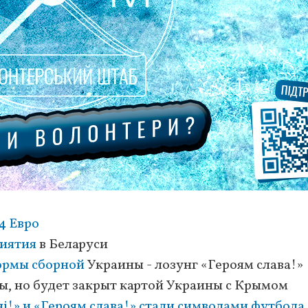
4 Евро
иятия
в Беларуси
ормы сборной
Украины - лозунг «Героям слава!»
ы, но будет закрыт картой Украины с Крымом
ні!» и «Героям слава!» стали символами футбола