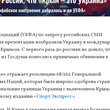
социаций (УЕФА) по запросу российских СМИ
емя презентации изобразили Украину в междуна
 Крымом. С первого раза до россиян не дошло, чт
у из Госдумы понеслись привычные обвинения в
ео отражает резолюцию 68/262 Генеральной
х Наций, которая была широко одобрена стра
риальные границы Украины с включением Крыма»
скому изданию «
Спорт Экспресс
».
ря. И Крым в украинских цветах вызвал болезн