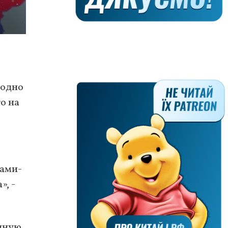
родно
о на
нами-
, -
енную