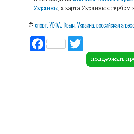
Украины
, а карта Украины с гербом
#
спорт
УЕФА
Крым
Украина
российская агрес
Fac
Tw
ebo
itte
ok
r
поддержать пр