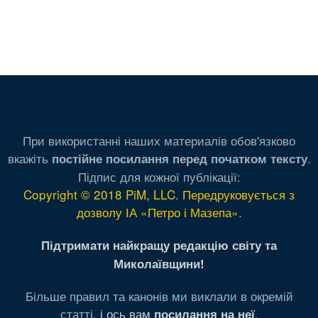
При використанні наших материалів обов'язково
вкажіть
.
постійне посилання перед початком тексту
Підпис для кожної публікації:
Copyright © 2018 PiM, LLC. Передруковується з
дозволу ІА «Петро і Мазепа»
.
Підтримати найкращу редакцію світу та
Миколаївщини!
Більше правил та канонів ми виклали в окремій
статті,
і ось вам
.
посилання на неї