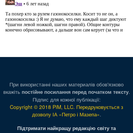
При використанні наших материалів обов'язково
вкажіть
.
постійне посилання перед початком тексту
Підпис для кожної публікації:
Copyright © 2018 PiM, LLC. Передруковується з
дозволу ІА «Петро і Мазепа»
.
Підтримати найкращу редакцію світу та