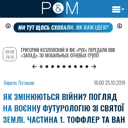
Основн
Перейти
навигац
к
основному
содержанию
ИГОРИЙ КОЗЛОВСКИЙ И ФК «РУХ» ПЕРЕДАЛИ ВВК
СВОДК
17:45
АПАД» 30 МОБИЛЬНЫХ ОГНЕВЫХ ГРУПП
ПОТЕР
30.07
Кирило Латишев
16:00 25.10.2019
ЯК ЗМІНЮЮТЬСЯ ВІЙНИ? ПОГЛЯД
НА ВОЄННУ ФУТУРОЛОГІЮ ЗІ СВЯТОЇ
ЗЕМЛІ. ЧАСТИНА 1. ТОФФЛЕР ТА ВАН