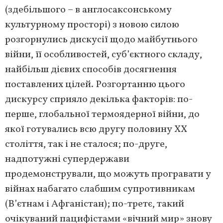
(здебільшого – в англосаксонському
культурному просторі) з новою силою
розгорнулись дискусії щодо майбутнього
війни, її особливостей, суб’єктного складу,
найбільш дієвих способів досягнення
поставлених цілей. Розгортанню цього
дискурсу сприяло декілька факторів: по-
перше, глобальної термоядерної війни, до
якої готувались всю другу половину ХХ
століття, так і не сталося; по-друге,
надпотужні супердержави
продемонстрували, що можуть програвати у
війнах набагато слабшим супротивникам
(В’єтнам і Афганістан); по-третє, такий
очікуваний пацифістами «вічний мир» знову