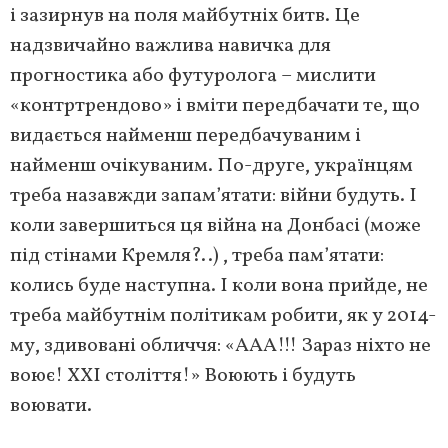
і зазирнув на поля майбутніх битв. Це
надзвичайно важлива навичка для
прогностика або футуролога – мислити
«контртрендово» і вміти передбачати те, що
видається найменш передбачуваним і
найменш очікуваним. По-друге, українцям
треба назавжди запам’ятати: війни будуть. І
коли завершиться ця війна на Донбасі (може
під стінами Кремля?..) , треба пам’ятати:
колись буде наступна. І коли вона прийде, не
треба майбутнім політикам робити, як у 2014-
му, здивовані обличчя: «ААА!!! Зараз ніхто не
воює! ХХІ століття!» Воюють і будуть
воювати.