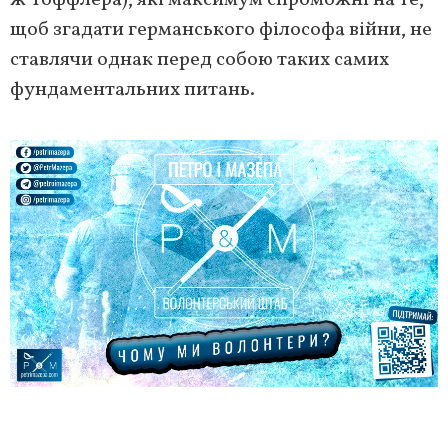
ж Тоффлера), які максимум спроможні на те,
щоб згадати германського філософа війни, не
ставлячи однак перед собою таких самих
фундаментальних питань.