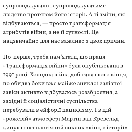
супроводжувало і супроводжуватиме
людство протягом його історії. А ті зміни, які
відбуваються, — просто трансформація
атрибутів війни, а не її сутності. Це
надзвичайно для нас важливо з двох причин.
По-перше, треба пам’ятати, що праця
«Трансформація війни» була опублікована в
1991 році: Холодна війна добігала свого кінця,
по обидва боки вже майже зниклої залізної
завіси активно відбувалось роззброєння, а
західні й соціалістичні суспільства
перебували в ейфорії пацифізму. І в цій
«рожевій» атмосфері Мартін ван Кревельд
кинув гносеологічний виклик «кінцю історії»