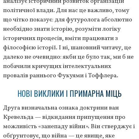
аналізує історичний розвиток організацій
політичної влади. Для нас це важливо, тому
що чітко показує: для футуролога абсолютно
необхідно знати історію, розуміти логіку
історичних процесів, вміти працювати з
філософією історії. І ні, шановний читачу, це
далеко не очевидно: якби це було так, ми б не
побачили кричущих інтелектуальних
провалів раннього Фукуями і Тоффлера.
НОВІ ВИКЛИКИ І ПРИМАРНА МІЦЬ
Друга визначальна ознака доктрини ван
Кревельда — відкидання припущення про
можливість «занепаду війни». Він стверджує і
обґрунтовує, що війна — це явище, яке