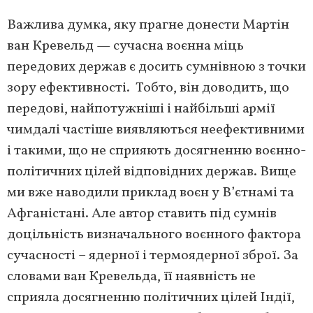
Важлива думка, яку прагне донести Мартін
ван Кревельд — сучасна воєнна міць
передових держав є досить сумнівною з точки
зору ефективності. Тобто, він доводить, що
передові, найпотужніші і найбільші армії
чимдалі частіше виявляються неефективними
і такими, що не сприяють досягненню воєнно-
політичних цілей відповідних держав. Вище
ми вже наводили приклад воєн у В’єтнамі та
Афганістані. Але автор ставить під сумнів
доцільність визначального воєнного фактора
сучасності – ядерної і термоядерної зброї. За
словами ван Кревельда, її наявність не
сприяла досягненню політичних цілей Індії,