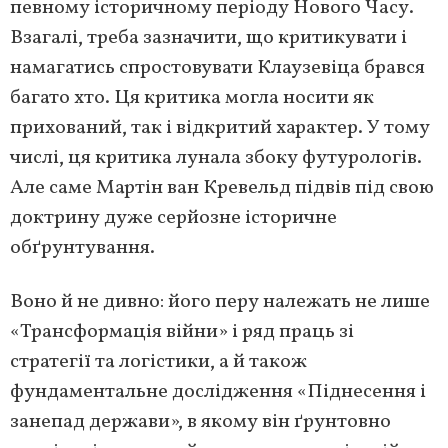
певному історичному періоду Нового Часу.
Взагалі, треба зазначити, що критикувати і
намагатись спростовувати Клаузевіца брався
багато хто. Ця критика могла носити як
прихований, так і відкритий характер. У тому
числі, ця критика лунала збоку футурологів.
Але саме Мартін ван Кревельд підвів під свою
доктрину дуже серйозне історичне
обґрунтування.
Воно й не дивно: його перу належать не лише
«Трансформація війни» і ряд праць зі
стратегії та логістики, а й також
фундаментальне дослідження «Піднесення і
занепад держави», в якому він ґрунтовно