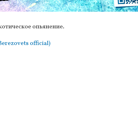
котическое опьянение.
rezovets official)