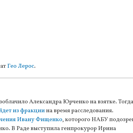
тат
Гео Лерос
.
зоблачило Александра Юрченко на взятке. Тогд
йдет из фракции
на время расследования.
ечения Ивану Фищенко
, которого НАБУ подозре
енко. В Раде выступила генпрокурор Ирина