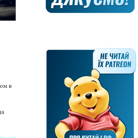
ом в
да