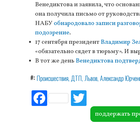
Венедиктова и заявила, что основан
она получила письмо от руководств
НАБУ
обнародовало записи разгов
подозрение
.
17 сентября президент
Владимир Зе
«обязательно сядет в тюрьму». И вы
В тот же день
Венедиктова подтвер
#
Происшествия
ДТП
Львов
Александр Юрчен
Fac
Tw
ebo
itte
ok
r
поддержать пр