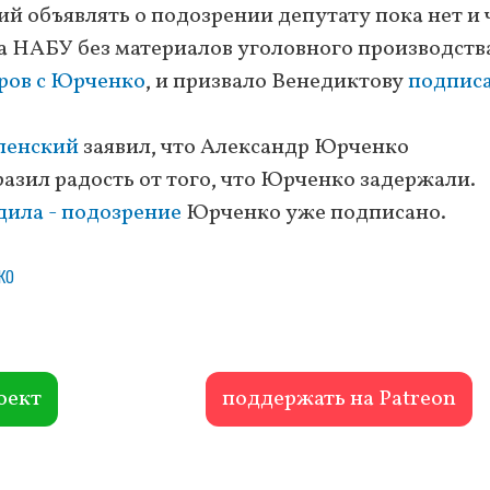
ий объявлять о подозрении депутату пока нет и 
а НАБУ без материалов уголовного производств
оров с Юрченко
, и призвало Венедиктову
подпис
ленский
заявил, что Александр Юрченко
разил радость от того, что Юрченко задержали.
дила - подозрение
Юрченко уже подписано.
ко
оект
поддержать на Patreon