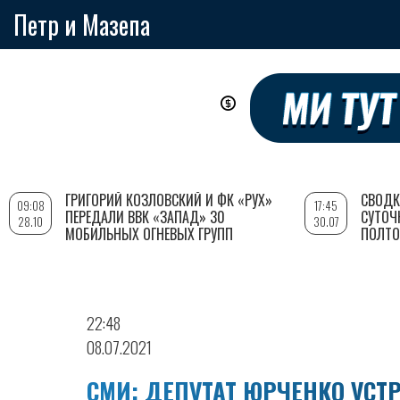
Петр и Мазепа
Перейти
к
основному
содержанию
ГРИГОРИЙ КОЗЛОВСКИЙ И ФК «РУХ»
СВОДК
09:08
17:45
ПЕРЕДАЛИ ВВК «ЗАПАД» 30
СУТОЧ
28.10
30.07
МОБИЛЬНЫХ ОГНЕВЫХ ГРУПП
ПОЛТО
22:48
08.07.2021
СМИ: ДЕПУТАТ ЮРЧЕНКО УСТ