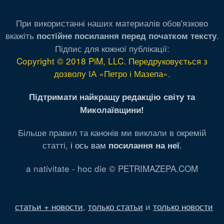
При використанні наших материалів обов'язково
вкажіть
.
постійне посилання перед початком тексту
Підпис для кожної публікації:
Copyright © 2018 PiM, LLC. Передруковується з
дозволу ІА «Петро і Мазепа»
.
Підтримати найкращу редакцію світу та
Миколаївщини!
Більше правил та канонів ми виклали в окремій
статті,
і ось вам
.
посилання на неї
a nativitate - hoc die © PETRIMAZEPA.COM
статьи + новости
,
только статьи
и
только новости