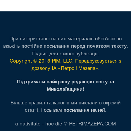
При використанні наших материалів обов'язково
вкажіть
.
постійне посилання перед початком тексту
Підпис для кожної публікації:
Copyright © 2018 PiM, LLC. Передруковується з
дозволу ІА «Петро і Мазепа»
.
Підтримати найкращу редакцію світу та
Миколаївщини!
Більше правил та канонів ми виклали в окремій
статті,
і ось вам
.
посилання на неї
a nativitate - hoc die © PETRIMAZEPA.COM